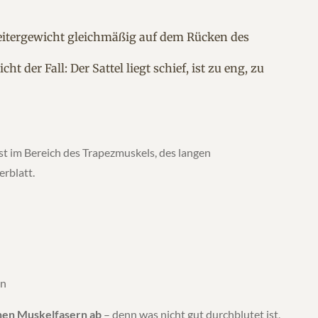
 Reitergewicht gleichmäßig auf dem Rücken des
cht der Fall: Der Sattel liegt schief, ist zu eng, zu
st im Bereich des Trapezmuskels, des langen
rblatt.
en
enen Muskelfasern ab
– denn was nicht gut durchblutet ist,