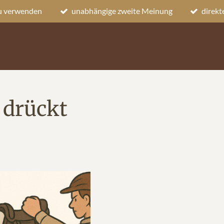
zu verwenden
unabhängige zweite Meinung
direk
 drückt